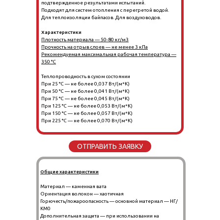
подтвержденное результатами испытаний.
Подходят для систем отопления с перегретой водой.
Для теплоизоляции байпасов. Для воздуховодов.
Характеристики
Плотность материала — 50-80 кг/м3
Прочность на отрыв слоев — не менее 3 кПа
Рекомендуемая максимальная рабочая температура —
350 °C
Теплопроводность в сухом состоянии
При 25 °C — не более 0,037 Вт/(м*К)
При 50 °C — не более 0,041 Вт/(м*К)
При 75 °C — не более 0,045 Вт/(м*К)
При 125 °C — не более 0,053 Вт/(м*К)
При 150 °C — не более 0,057 Вт/(м*К)
При 225 °C — не более 0,070 Вт/(м*К)
ОТПРАВИТЬ ЗАЯВКУ
Общие характеристики
Материал — каменная вата
Ориентация волокон — хаотичная
Горючесть/пожароопасность — основной материал — НГ/
КМ0
Дополнительная защита — при использовании на