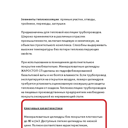
Элементы теплоизоляции:
прямые участки, отводы,
тройники, переходы, заглушки.
Предназначены для тепловой изоляции трубопроводов.
Широко применяются в различных отраслях
промышленности, включая пищевую и химическую, на
объектах строительного комплекса. Способны выдерживать
высокие температуры без потери теплоизолирующих
свойств.
При использовании в помещениях дополнительное
покрытие необязательно. Минераловатные цилиндры
ЖАРОСТОП СП сделаны из гидрофобизированной
базальтовой ваты и не боятся влажности. Если трубопровод
эксплуатируется на открытом воздухе, поверх цилиндров
требуется установить оцинкованную окожушку для защиты
теплоизоляции от осадков. Теплоизоляцию трубопроводов
на пищевых производственных предприятиях необходимо
покрыть окожушкой из нержавеющей стали.
Ключевые характеристики
Минераловатные цилиндры без покрытия плотностью
до 80 кг/м3. Доступные легкие цилиндры по низкой
цене. Полное соответствие характеристикам,